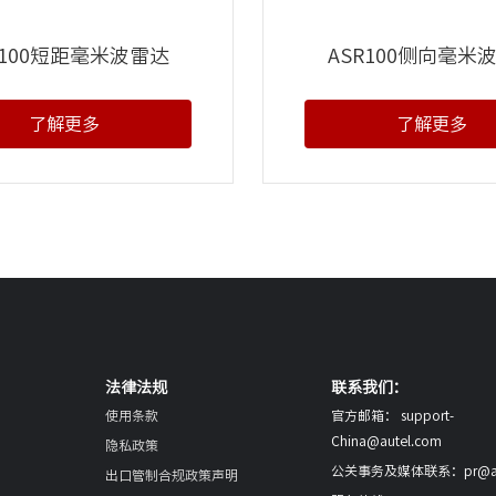
R100短距毫米波雷达
ASR100侧向毫米
了解更多
了解更多
法律法规
联系我们：
使用条款
官方邮箱： support-
China@autel.com
隐私政策
公关事务及媒体联系：pr@aut
出口管制合规政策声明