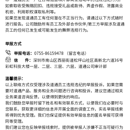
如索取收受贿赂回扣、违规接受礼品或款待、弄虚作假、泄露商业
机密、利用职权谋取私利等。
如果您发现道通员工有任何潜在不正当行为，请通过以下方式随时
进行报告。公司鼓励所有员工及外部合作伙伴/第三方举报涉及道通
员工的任何已发生或可能发生的舞弊违规行为。
举报方式
举报电话：
0755-86159478 （留言电话）
信 件：
深圳市南山区西丽街道松坪山社区高新北六道36号
彩虹科技大楼一层、二层、三层、六层
，道通公司审计部
温馨提示：
以上联络方式仅受理涉及道通员工违规违纪的举报投诉，如果您需
要对道通产品、服务和业务问题进行咨询和投诉，建议您通过相关
业务渠道咨询反馈，以便得到更快的响应。
我们鼓励您举报时留下姓名和有效联系方式，以便我们在必要时与
您联系，获取更详细的信息并开展全面的调查工作，实名举报线索
将得到优先受理。我们也保证提供有效举报信息的匿名举报可获得
同等受理。
我们建议您在反映举报线索时，提供被举报人涉嫌不正当可疑行为