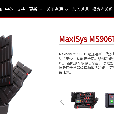
用户中心
支持与更新
关于道通
加入道通
投资者关系
MaxiSys MS906
MaxiSys MS906TS是道通新
速度更快，功能更全面。诊断功能
能。 新能源车型覆盖全面， 更增
持胎压传感器编程和激活功能， 可
价比高。