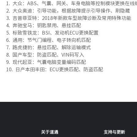
1. 大众：ABS、气囊、网关、车身电脑等控制模块更换在线
2. 大众奥迪：引导功能，根据故障提示引导操作、刷隐藏
3. 吉普菲亚特：2018年新款车型故障诊断及常用特殊功能
4. 奔驰宝马：钥匙禁用、悬挂匹配
5. 标致雪铁龙：BSI、发动机ECU更换配置
6. 通用：节气门编程、电子转向机匹配
7. 路虎捷豹：悬挂匹配、解除运输模式
8. 国产车型：防盗匹配、VIN码写入
9. 现代起亚：气囊电脑变量编码匹配
10. 日产本田丰田：ECU更换匹配、防盗匹配
关于道通
支持与更新